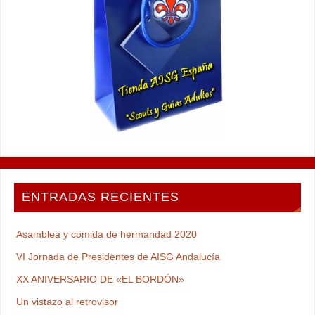
ENTRADAS RECIENTES
Asamblea y comida de hermandad 2020
VI Jornada de Presidentes de AISG Andalucía
XX ANIVERSARIO DE «EL BORDÓN»
Un vistazo al retrovisor